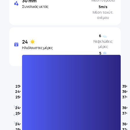
30 mm
Μέση υγρασία
Συνολικός υετός
5m/s
Μέση ταχύτ.
ανέμου
6
24
Νεφελώδεις
μέρες
Ηλιόλουστες μέρες
5
Βροχερές μέρες
Θερμοκρασία του αέρα
23º
35º
24º
36º
ΑΎΓΟΥΣΤΟΣ
25º
37º
1.8
24º
36º
25º
37º
4.8
7.8
24º
36º
25º
37º