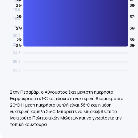
10.8
26º
38º
13.8
25º
37º
16.8
18.8
24º
36º
20.8
23º
35º
22.8
24º
36º
24.8
26.8
28.8
Στην Πεσαβάρ, ο Αύγουστος έχει μέγιστη ημερήσια
θερμοκρασία 41ºC και ελάχιστη νυκτερινή θερμοκρασία
20ºC. Η μέση ημερήσια υψηλή είναι 36ºC και η μέση
νυχτερινή χαμηλή 25ºC. Μπορείτε να επισκεφθείτε το
Ινστιτούτο Πολιτιστικών Μελετών και να γνωρίσετε την
τοπική κουλτούρα.