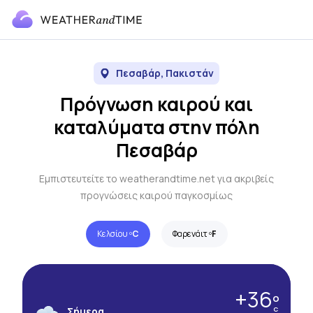
Πεσαβάρ, Πακιστάν
Πρόγνωση καιρού και
καταλύματα στην πόλη
Πεσαβάρ
Εμπιστευτείτε το weatherandtime.net για ακριβείς
προγνώσεις καιρού παγκοσμίως
Κελσίου º
C
Φαρενάιτ º
F
+36º
Σήμερα
C