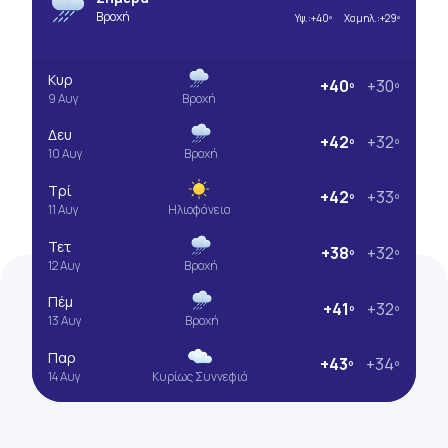
Βροχή
Υψ.:
+40º
Χαμηλ.:
+29º
Κυρ
+40º
+30º
9 Αυγ
Βροχή
Δευ
+42º
+32º
10 Αυγ
Βροχή
Τρί
+42º
+33º
11 Αυγ
Ηλιοφάνεια
Τετ
+38º
+32º
12 Αυγ
Βροχή
Πέμ
+41º
+32º
13 Αυγ
Βροχή
Παρ
+43º
+34º
14 Αυγ
Κυρίως Συννεφιά