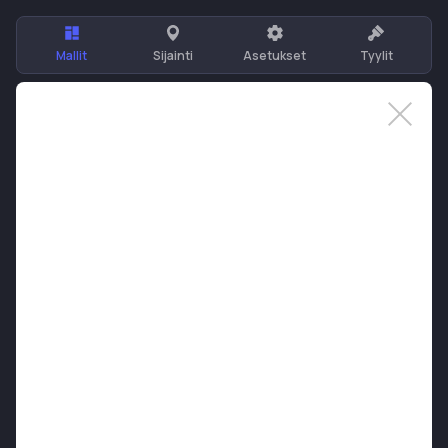
Mallit
Sijainti
Asetukset
Tyylit