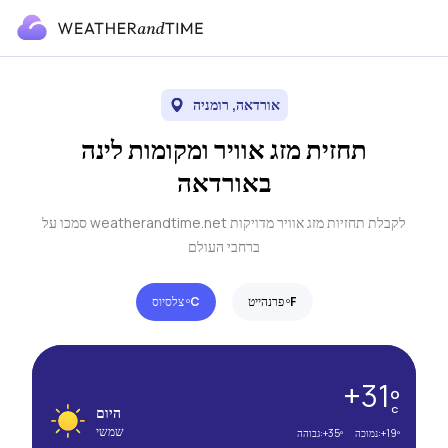
אורדאה, רומניה
תחזית מזג אוויר ומקומות לינה
באורדאה
סמכו על weatherandtime.net לקבלת תחזיות מזג אוויר מדויקות
ברחבי העולם
F
פרנהייט º
C
צלסיוס º
+31º
C
היום
שמשי
+19º
נמוכה:
+35º
גבוהה: