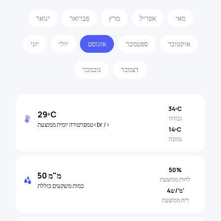
מאי
אפריל
מרץ
פברואר
ינואר
אוקטובר
ספּטמבר
אוגוסט
יולי
יוני
דצמבר
נובמבר
34ºC
29ºC
גבוהה
טמפרטורה יומית ממוצעת<br />
14ºC
נמוכה
50%
50 מ"מ
לחות ממוצעת
כמות משקעים כוללת
4מ'/ש'
רוח ממוצעת