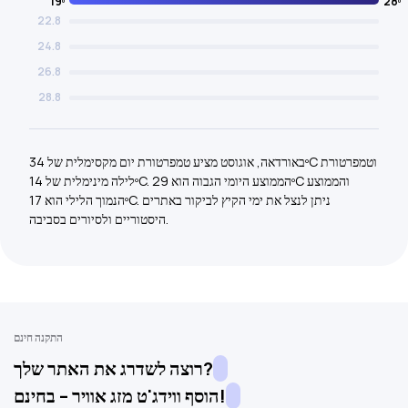
19º
28º
22.8
24.8
26.8
28.8
באורדאה, אוגוסט מציע טמפרטורת יום מקסימלית של 34ºC וטמפרטורת
לילה מינימלית של 14ºC. הממוצע היומי הגבוה הוא 29ºC והממוצע
הנמוך הלילי הוא 17ºC. ניתן לנצל את ימי הקיץ לביקור באתרים
היסטוריים ולסיורים בסביבה.
התקנה חינם
רוצה לשדרג את האתר שלך?
הוסף ווידג'ט מזג אוויר – בחינם!