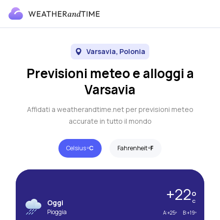
Varsavia, Polonia
Previsioni meteo e alloggi a
Varsavia
Affidati a weatherandtime.net per previsioni meteo
accurate in tutto il mondo
Celsius º
C
Fahrenheit º
F
+22º
Oggi
C
Pioggia
A:
+25º
B:
+19º