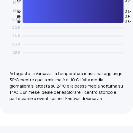
15º
25º
16.8
18.8
14º
24º
15º
25º
20.8
16º
26º
22.8
24.8
26.8
28.8
Ad agosto, a Varsavia, la temperatura massima raggiunge
30ºC mentre quella minima è di 10ºC. L'alta media
giornaliera si attesta su 24ºC e la bassa media notturna su
14ºC. È un mese ideale per esplorare il centro storico e
partecipare a eventi come il Festival di Varsavia.