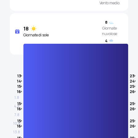
Vento medio
8
18
Giornate
nuvolose
Giornate di sole
4
Giornate piovose
Temperatura dell'aria
13º
23º
14º
24º
AGOSTO
15º
25º
16º
26º
1.8
15º
25º
4.8
16º
26º
7.8
15º
25º
10.8
16º
26º
13.8