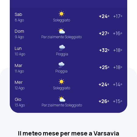
Sab
+24º
+17º
8 Ago
Soleggiato
Dom
+27º
+16º
9 Ago
Parzialmente Soleggiato
Lun
+32º
+18º
10 Ago
Pioggia
Mar
+25º
+18º
11 Ago
Pioggia
Mer
+24º
+14º
12 Ago
Soleggiato
Gio
+26º
+15º
13 Ago
Parzialmente Soleggiato
Il meteo mese per mese a Varsavia