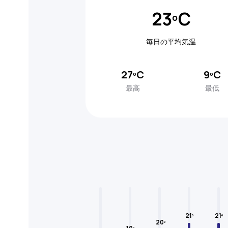
23ºC
毎日の平均気温
27ºC
9ºC
最高
最低
21º
21º
20º