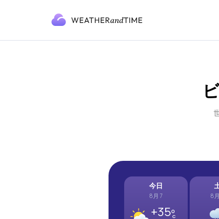
ビ
今日
8月 7
8月
+35º
C