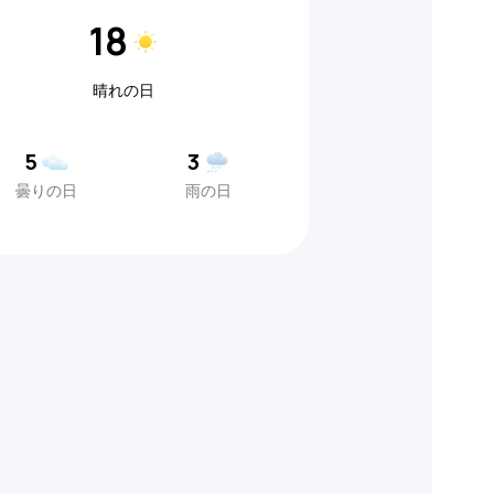
18
晴れの日
5
3
曇りの日
雨の日