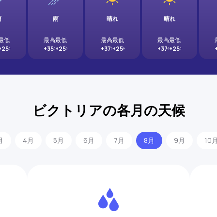
雨
雨
晴れ
晴れ
最低
最高
最低
最高
最低
最高
最低
+25º
+35º
+25º
+37º
+25º
+37º
+25º
ビクトリアの各月の天候
月
4月
5月
6月
7月
8月
9月
10