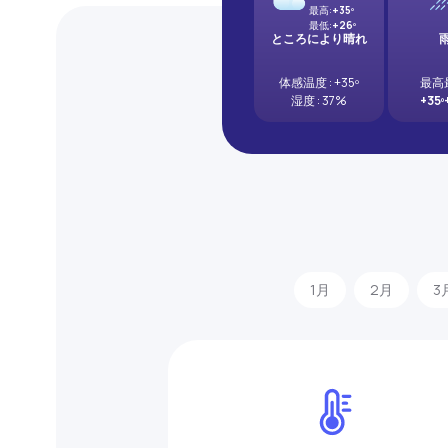
最高:
+35º
最低:
+26º
ところにより晴れ
体感温度 : +35º
最高
湿度 : 37%
+35º
1月
2月
3