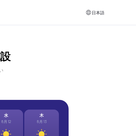
日本語
施設
い
水
木
8月 12
8月 13