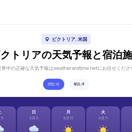
ビクトリア, 米国
クトリアの天気予報と宿泊
世界中の正確な天気予報はweatherandtime.netにお任せくださ
摂氏 º
C
華氏 º
F
土
日
月
火
 8
8月 9
8月 10
8月 11