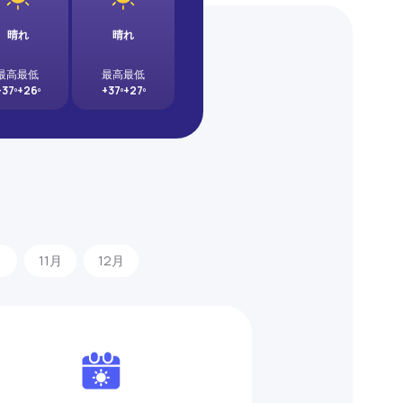
晴れ
晴れ
最高
最低
最高
最低
+37º
+26º
+37º
+27º
月
11月
12月