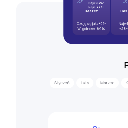
Najw.:
+26º
Najn.:
+24º
Deszcz
Des
Czuję się jak : +25º
Najw.
Wilgotność : 89%
+26º
Styczeń
Luty
Marzec
K