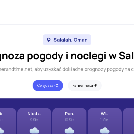
Salalah, Oman
noza pogody i noclegi w Sa
herandtime.net, aby uzyskać dokładne prognozy pogody na c
Celsjusza º
C
Fahrenheita º
F
b.
Niedz.
Pon.
Wt.
ie.
9 Sie.
10 Sie.
11 Sie.