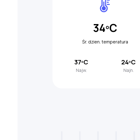
34ºC
Śr. dzien. temperatura
37ºC
24ºC
Najw.
Najn.