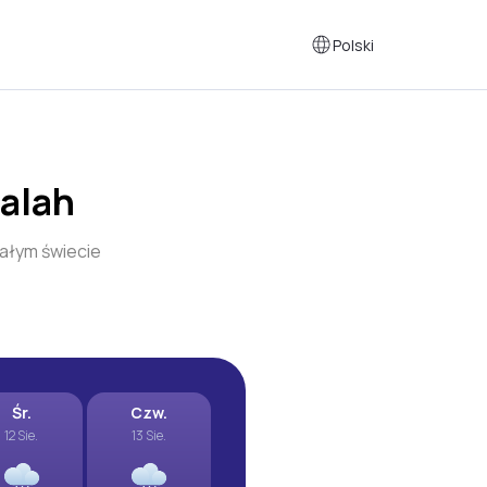
Polski
lalah
ałym świecie
Śr.
Czw.
12 Sie.
13 Sie.