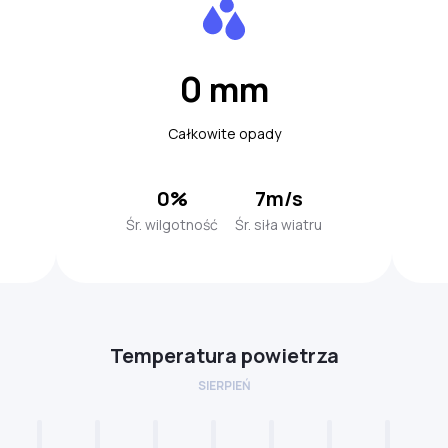
0 mm
Całkowite opady
0%
7m/s
Śr. wilgotność
Śr. siła wiatru
Temperatura powietrza
SIERPIEŃ