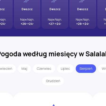
zcz
Deszcz
Deszcz
Deszcz
Najn.
Najw.
Najn.
Najw.
Najn.
Najw.
Najn.
N
+24º
+26º
+24º
+27º
+24º
+26º
+24º
+
Pogoda według miesięcy w Salala
wiecień
Maj
Czerwiec
Lipiec
Sierpień
Wr
Grudzień