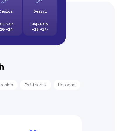
Deszcz
Deszcz
ajw.
Najn.
Najw.
Najn.
26º
+24º
+26º
+24º
h
zesień
Październik
Listopad