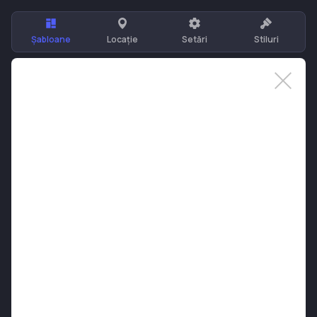
Șabloane
Locație
Setări
Stiluri