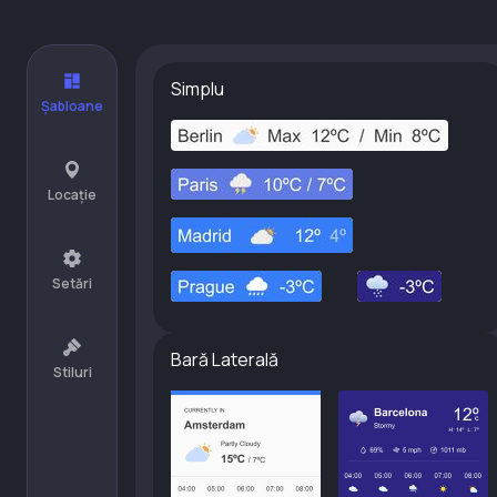
Simplu
Șabloane
Locație
Setări
Bară Laterală
Stiluri