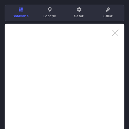
Șabloane
Locație
Setări
Stiluri