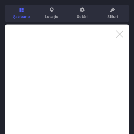
Șabloane
Locație
Setări
Stiluri