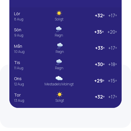
Lör
+32º
+17º
8 Aug
Soligt
Sön
+35º
+20º
9 Aug
Regn
Mån
+33º
+17º
10 Aug
Regn
Tis
+30º
+18º
11 Aug
Regn
Ons
+29º
+15º
12 Aug
Mestadels Molnigt
Tor
+32º
+17º
13 Aug
Soligt