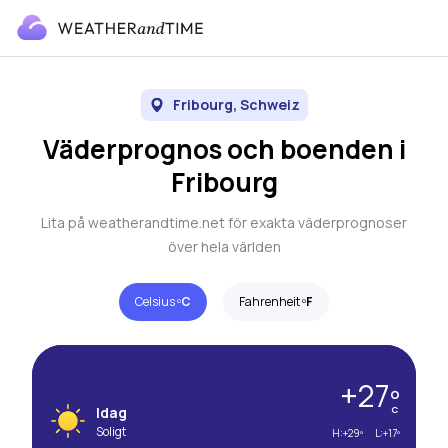
Fribourg, Schweiz
Väderprognos och boenden i
Fribourg
Lita på weatherandtime.net för exakta väderprognoser
över hela världen
Celsius º
C
Fahrenheit º
F
+27º
Idag
C
Soligt
H:
+29º
L:
+17º