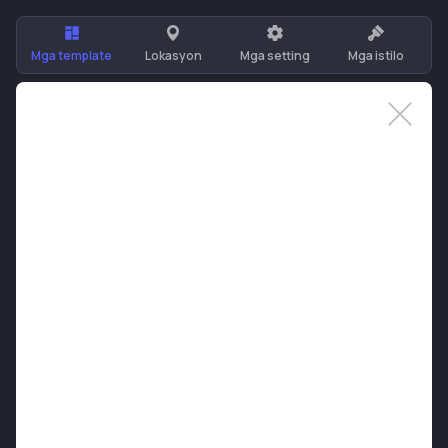
Mga template
Lokasyon
Mga setting
Mga istilo