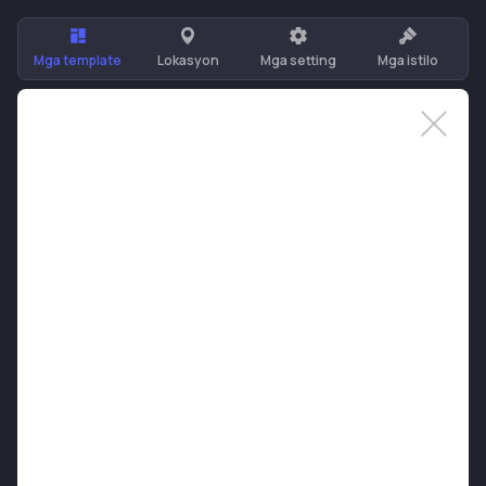
Mga template
Lokasyon
Mga setting
Mga istilo