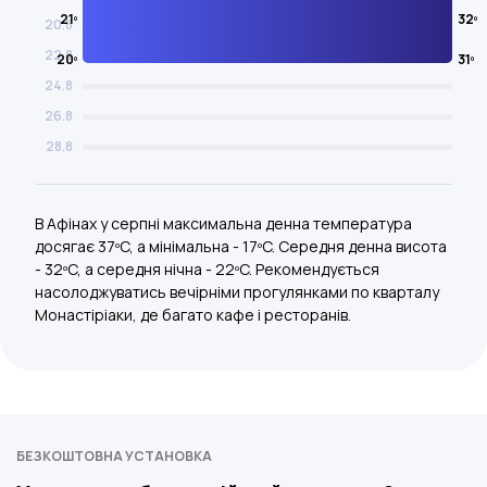
21º
32º
20.8
22.8
20º
31º
24.8
26.8
28.8
В Афінах у серпні максимальна денна температура
досягає 37ºC, а мінімальна - 17ºC. Середня денна висота
- 32ºC, а середня нічна - 22ºC. Рекомендується
насолоджуватись вечірніми прогулянками по кварталу
Монастіріаки, де багато кафе і ресторанів.
БЕЗКОШТОВНА УСТАНОВКА