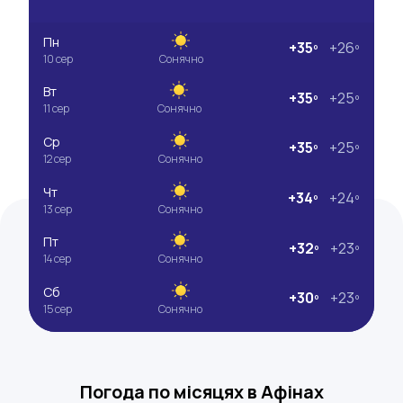
Пн
+35º
+26º
10 сер
Сонячно
Вт
+35º
+25º
11 сер
Сонячно
Ср
+35º
+25º
12 сер
Сонячно
Чт
+34º
+24º
13 сер
Сонячно
Пт
+32º
+23º
14 сер
Сонячно
Cб
+30º
+23º
15 сер
Сонячно
Погода по місяцях в Афінах