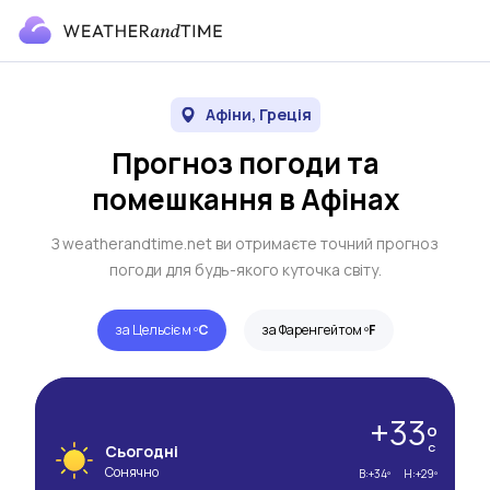
Афіни, Греція
Прогноз погоди та
помешкання в Афінах
З weatherandtime.net ви отримаєте точний прогноз
погоди для будь-якого куточка світу.
за Цельсієм º
C
за Фаренгейтом º
F
+33º
Сьогодні
C
Сонячно
В:
+34º
Н:
+29º