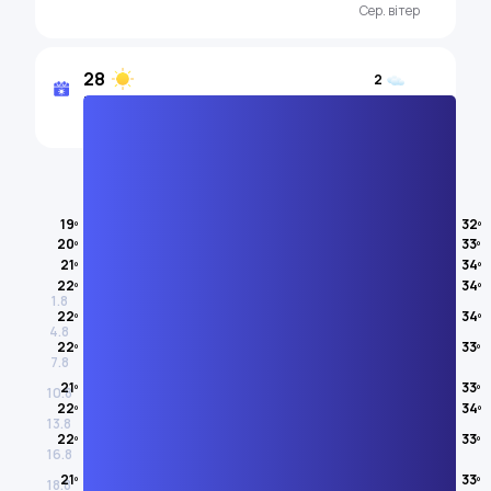
Сер. вітер
28
2
Кількість
Кількість сонячних днів
похмурих днів
Температура повітря
19º
32º
20º
33º
СЕРПЕНЬ
21º
34º
22º
34º
1.8
22º
34º
4.8
22º
33º
7.8
21º
33º
10.8
22º
34º
13.8
22º
33º
16.8
21º
33º
18.8