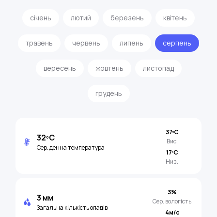
січень
лютий
березень
квітень
травень
червень
липень
серпень
вересень
жовтень
листопад
грудень
37ºC
32ºC
Вис.
Сер. денна температура
17ºC
Низ.
3%
3 мм
Сер. вологість
Загальна кількість опадів
4м/с