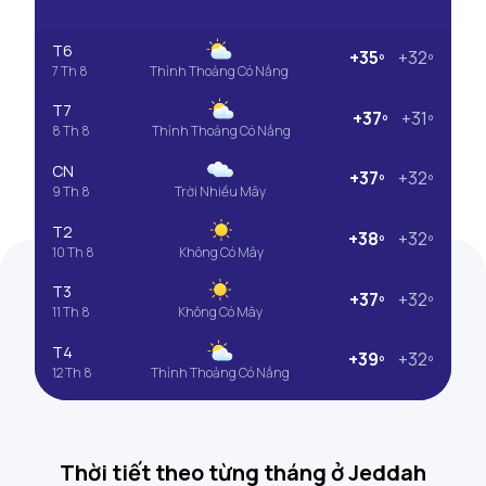
T6
+35º
+32º
7 Th 8
Thỉnh Thoảng Có Nắng
T7
+37º
+31º
8 Th 8
Thỉnh Thoảng Có Nắng
CN
+37º
+32º
9 Th 8
Trời Nhiều Mây
T2
+38º
+32º
10 Th 8
Không Có Mây
T3
+37º
+32º
11 Th 8
Không Có Mây
T4
+39º
+32º
12 Th 8
Thỉnh Thoảng Có Nắng
Thời tiết theo từng tháng ở Jeddah