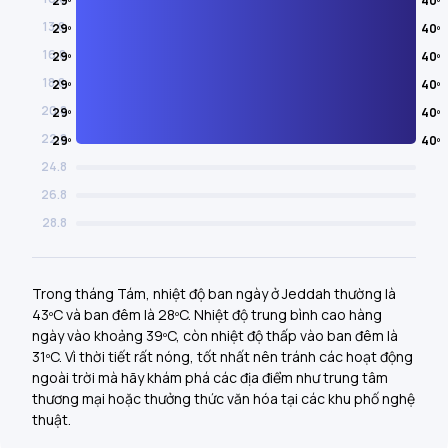
29º
40º
13.8
29º
40º
16.8
29º
40º
18.8
29º
40º
20.8
29º
40º
22.8
29º
40º
24.8
26.8
28.8
Trong tháng Tám, nhiệt độ ban ngày ở Jeddah thường là
43ºC và ban đêm là 28ºC. Nhiệt độ trung bình cao hàng
ngày vào khoảng 39ºC, còn nhiệt độ thấp vào ban đêm là
31ºC. Vì thời tiết rất nóng, tốt nhất nên tránh các hoạt động
ngoài trời mà hãy khám phá các địa điểm như trung tâm
thương mại hoặc thưởng thức văn hóa tại các khu phố nghệ
thuật.