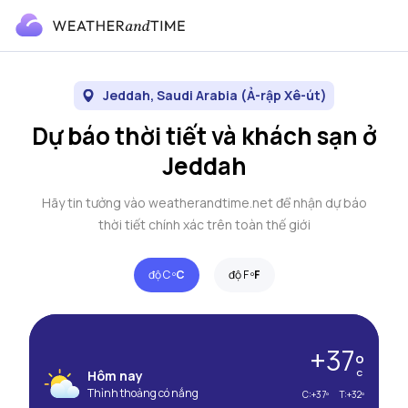
Jeddah, Saudi Arabia (Ả-rập Xê-út)
Dự báo thời tiết và khách sạn ở
Jeddah
Hãy tin tưởng vào weatherandtime.net để nhận dự báo
thời tiết chính xác trên toàn thế giới
độ C º
C
độ F º
F
+37º
Hôm nay
C
Thỉnh thoảng có nắng
C:
+37º
T:
+32º