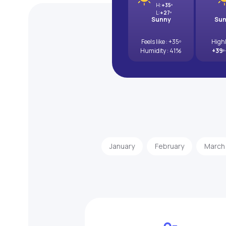
H:
+35º
L:
+27º
Sunny
Su
Feels like : +35º
High
Humidity : 41%
+39º
January
February
March