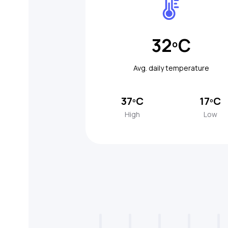
32ºC
Avg. daily temperature
37ºC
17ºC
High
Low