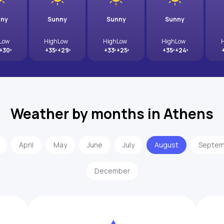
nny
Sunny
Sunny
Sunny
Low
High
Low
High
Low
High
Low
+30º
+35º
+29º
+33º
+25º
+35º
+24º
Weather by months in Athens
April
May
June
July
August
Septem
December