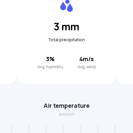
3 mm
Total precipitation
3%
4m/s
Avg. humidity
Avg. wind
Air temperature
AUGUST