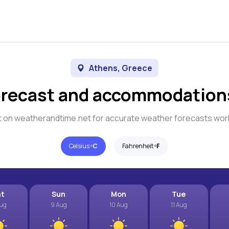
Athens, Greece
orecast and accommodations
 on weatherandtime.net for accurate weather forecasts wor
Celsius º
C
Fahrenheit º
F
at
Sun
Mon
Tue
Aug
9 Aug
10 Aug
11 Aug