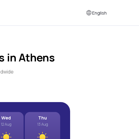
English
 in Athens
ldwide
Wed
Thu
12 Aug
13 Aug