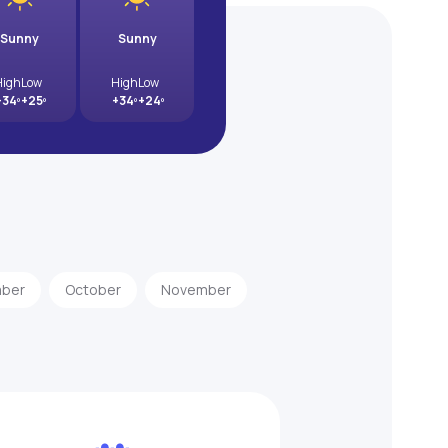
Sunny
Sunny
High
Low
High
Low
+34º
+25º
+34º
+24º
ber
October
November