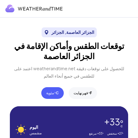
الجزائر العاصمة, الجزائر
توقعات الطقس وأماكن الإقامة في
الجزائر العاصمة
اعتمد على weatherandtime.net للحصول على توقعات دقيقة
للطقس في جميع أنحاء العالم
F
فهرنهايت º
C
مئوية º
+33º
C
اليوم
مشمس
+27º
منخفض:
+33º
مرتفع: