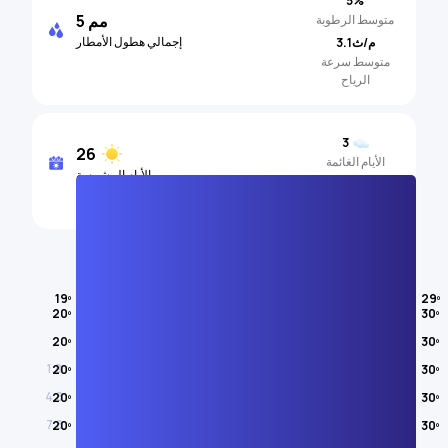
5%
5 مم
متوسط ​​الرطوبة
إجمالي هطول الأمطار
3.1م/ث
متوسط سرعة
الرياح
3
26
الأيام الغائمة
الأيام المشمسة
1
الأيام الممطرة
درجة حرارة الهواء
19º
29º
20º
30º
آب/أغسطس
20º
30º
1.8
20º
30º
4.8
20º
30º
7.8
20º
30º