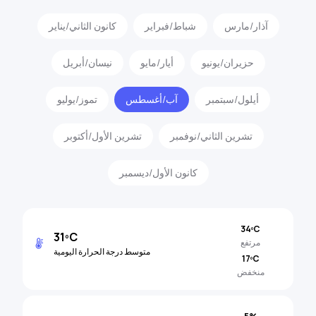
آذار/مارس
شباط/فبراير
كانون الثاني/يناير
حزيران/يونيو
أيار/مايو
نيسان/أبريل
أيلول/سبتمبر
آب/أغسطس
تموز/يوليو
تشرين الثاني/نوفمبر
تشرين الأول/أكتوبر
كانون الأول/ديسمبر
34ºC
31ºC
مرتفع
متوسط ​​درجة الحرارة اليومية
17ºC
منخفض