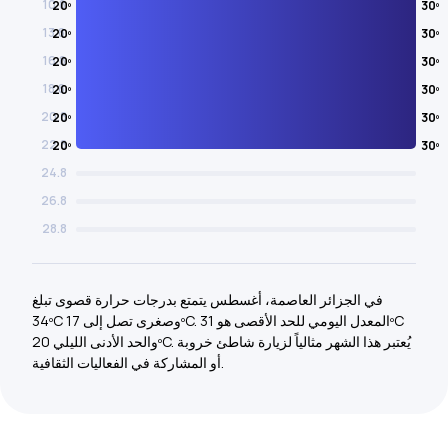
10.8
20º
30º
13.8
20º
30º
16.8
20º
30º
18.8
20º
30º
20.8
20º
30º
22.8
20º
30º
24.8
26.8
28.8
في الجزائر العاصمة، أغسطس يتمتع بدرجات حرارة قصوى تبلغ
34ºC وصغرى تصل إلى 17ºC. المعدل اليومي للحد الأقصى هو 31ºC
والحد الأدنى الليلي 20ºC. يُعتبر هذا الشهر مثالياً لزيارة شاطئ خروبة
أو المشاركة في الفعاليات الثقافية.