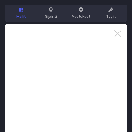
Mallit
Sijainti
Asetukset
Tyylit