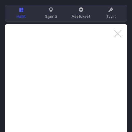
Mallit
Sijainti
Asetukset
Tyylit