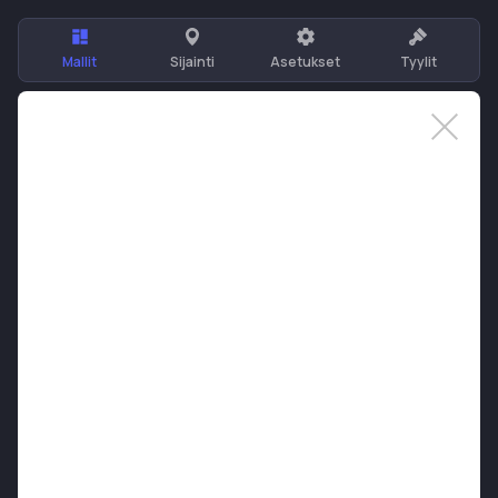
Mallit
Sijainti
Asetukset
Tyylit