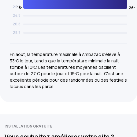
22.8
15º
26º
24.8
26.8
28.8
En août, la température maximale à Ambazac s'élève à
33ºC le jour, tandis que la température minimale la nuit
tombe à 10ºC. Les températures moyennes oscillent
autour de 27ºC pour le jour et 15ºC pour la nuit. C'est une
excellente période pour des randonnées ou des festivals
locaux dans les parcs.
INSTALLATION GRATUITE
Vous souhaitez améliorer votre site ?