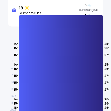
5
18
Jours nuageux
Jours ensoleillés
7
Jours de pluie
Température de l'air
14º
25º
15º
26º
AOÛT
15º
27º
1.8
14º
25º
4.8
15º
26º
7.8
15º
27º
10.8
15º
27º
13.8
15º
27º
16.8
14º
26º
18.8
15º
26º
16º
26º
20.8