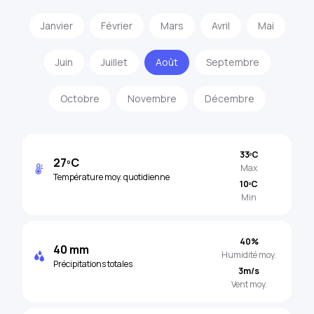
Janvier
Février
Mars
Avril
Mai
Juin
Juillet
Août
Septembre
Octobre
Novembre
Décembre
33ºC
27ºC
Max
Température moy. quotidienne
10ºC
Min
40%
40 mm
Humidité moy.
Précipitations totales
3m/s
Vent moy.