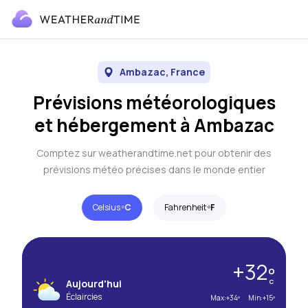
Ambazac, France
Prévisions météorologiques
et hébergement à Ambazac
Comptez sur weatherandtime.net pour obtenir des
prévisions météo précises dans le monde entier
Celsius º
C
Fahrenheit º
F
+32º
Aujourd'hui
C
Éclaircies
Max:
+34º
Min:
+15º