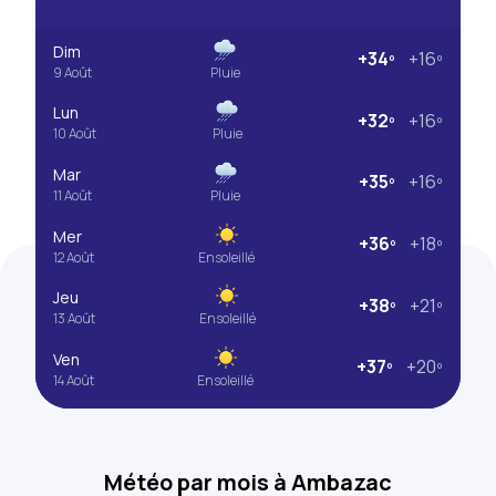
Dim
+34º
+16º
9 Août
Pluie
Lun
+32º
+16º
10 Août
Pluie
Mar
+35º
+16º
11 Août
Pluie
Mer
+36º
+18º
12 Août
Ensoleillé
Jeu
+38º
+21º
13 Août
Ensoleillé
Ven
+37º
+20º
14 Août
Ensoleillé
Météo par mois à Ambazac