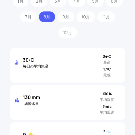
1月
2月
3月
4月
5月
6月
7月
8月
9月
10月
11月
12月
34ºC
30ºC
最高
毎日の平均気温
17ºC
最低
130%
130 mm
平均湿度
総降水量
3m/s
平均風速
7
9