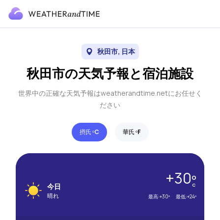
秋田市, 日本
秋田市の天気予報と宿泊施設
世界中の正確な天気予報はweatherandtime.netにお任せく
ださい
摂氏 º
C
華氏 º
F
+30º
今日
C
晴れ
最高:
+30º
最低:
+24º