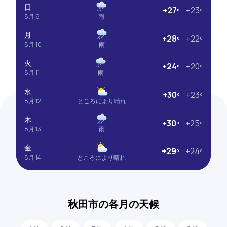
日
+27º
+23º
8月 9
雨
月
+28º
+22º
8月 10
雨
火
+24º
+20º
8月 11
雨
水
+30º
+23º
8月 12
ところにより晴れ
木
+30º
+25º
8月 13
雨
金
+29º
+24º
8月 14
ところにより晴れ
秋田市の各月の天候