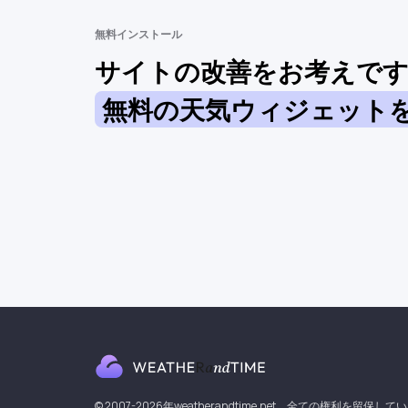
無料インストール
サイトの改善をお考えで
無料の天気ウィジェット
© 2007-2026年weatherandtime.net。全ての権利を留保して