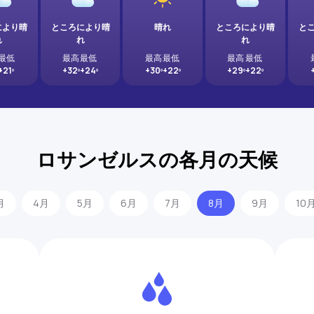
により晴
ところにより晴
晴れ
ところにより晴
と
れ
れ
れ
最低
最高
最低
最高
最低
最高
最低
+21º
+32º
+24º
+30º
+22º
+29º
+22º
ロサンゼルスの各月の天候
月
4月
5月
6月
7月
8月
9月
10