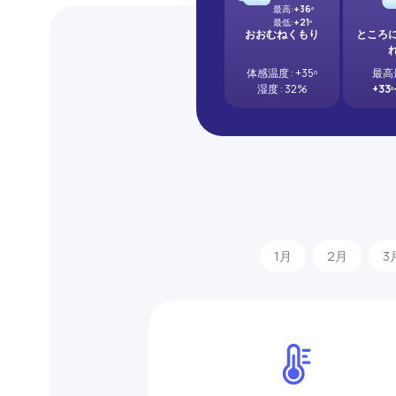
最高:
+36º
最低:
+21º
おおむねくもり
ところ
体感温度 : +35º
最高
湿度 : 32%
+33º
1月
2月
3