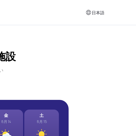
日本語
施設
い
金
土
8月 14
8月 15