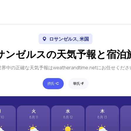
ロサンゼルス, 米国
サンゼルスの天気予報と宿泊
世界中の正確な天気予報はweatherandtime.netにお任せくださ
摂氏 º
C
華氏 º
F
月
火
水
木
 10
8月 11
8月 12
8月 13