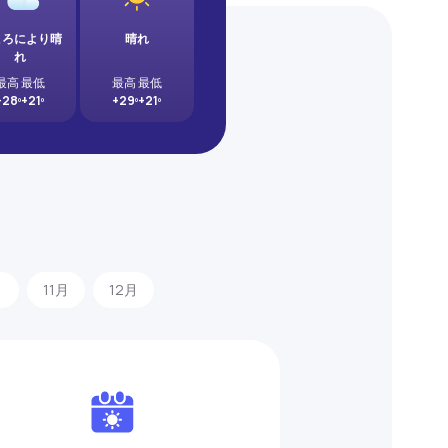
ころにより晴
晴れ
れ
最高
最低
最高
最低
+28º
+21º
+29º
+21º
月
11月
12月