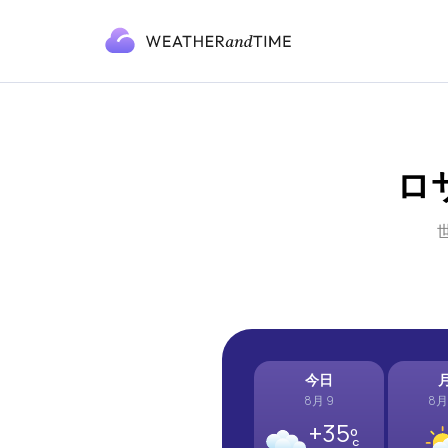
ロ
今日
8月 9
8月
+35º
C