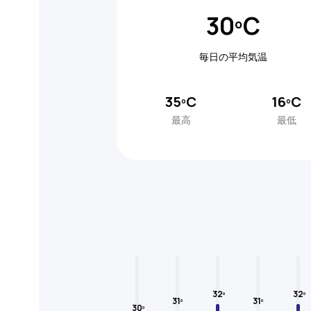
30ºC
毎日の平均気温
35ºC
16ºC
最高
最低
32º
32º
31º
31º
30º