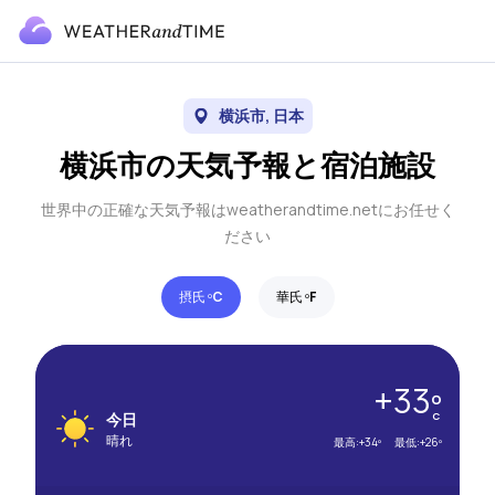
横浜市, 日本
横浜市の天気予報と宿泊施設
世界中の正確な天気予報はweatherandtime.netにお任せく
ださい
摂氏 º
C
華氏 º
F
+33º
今日
C
晴れ
最高:
+34º
最低:
+26º