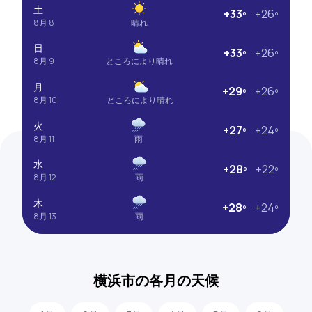
土
+33º
+26º
8月 8
晴れ
日
+33º
+26º
8月 9
ところにより晴れ
月
+29º
+26º
8月 10
ところにより晴れ
火
+27º
+24º
8月 11
雨
水
+28º
+22º
8月 12
雨
木
+28º
+24º
8月 13
雨
横浜市の各月の天候