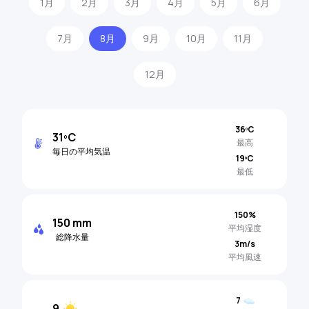
1月
2月
3月
4月
5月
6月
7月
8月
9月
10月
11月
12月
36ºC
31ºC
最高
毎日の平均気温
19ºC
最低
150%
150 mm
平均湿度
総降水量
3m/s
平均風速
7
9