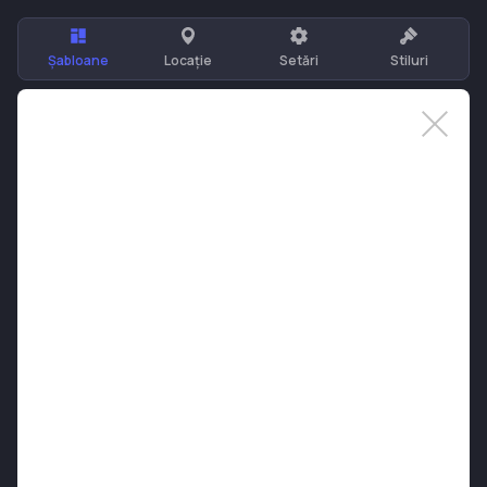
Șabloane
Locație
Setări
Stiluri