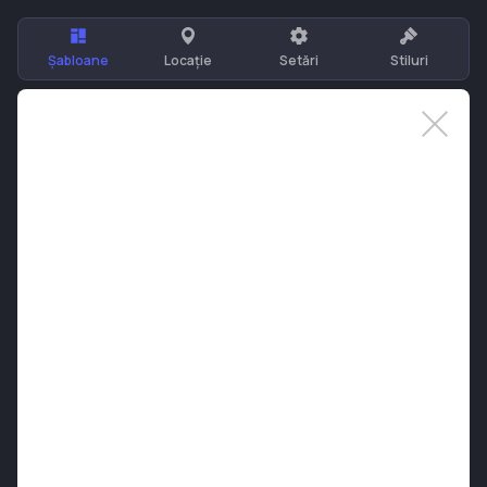
Șabloane
Locație
Setări
Stiluri