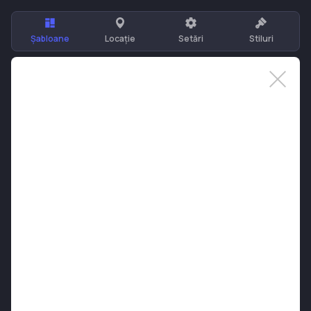
Șabloane
Locație
Setări
Stiluri