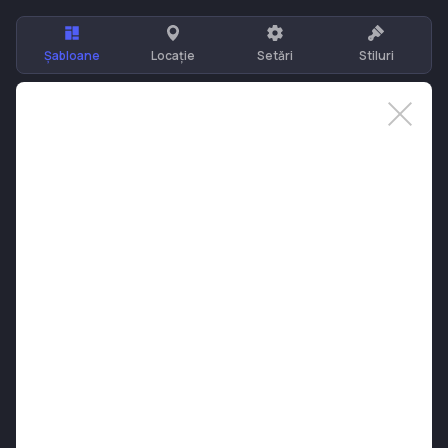
Șabloane
Locație
Setări
Stiluri