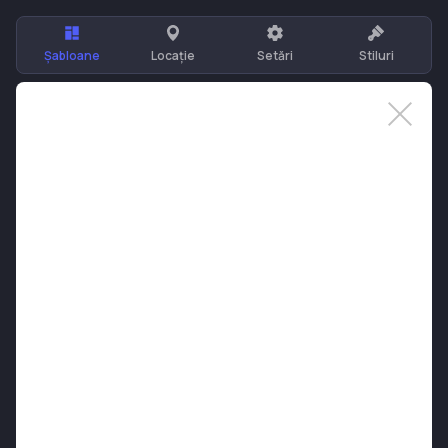
Șabloane
Locație
Setări
Stiluri