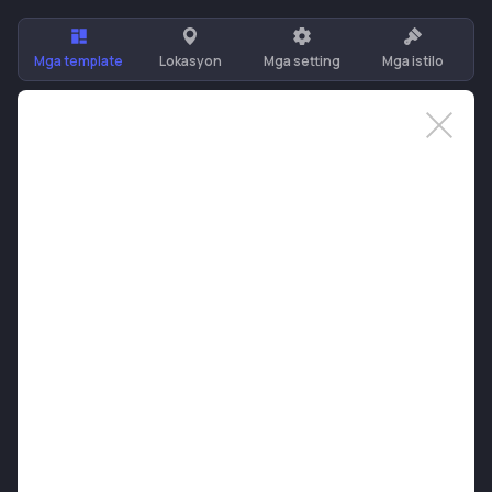
Mga template
Lokasyon
Mga setting
Mga istilo