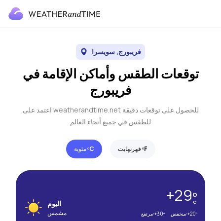
فريبورج, سويسرا
توقعات الطقس وأماكن الإقامة في
فريبورج
اعتمد على weatherandtime.net للحصول على توقعات دقيقة
للطقس في جميع أنحاء العالم
F
فهرنهايت º
C
مئوية º
+29º
C
اليوم
مشمس
+20º
منخفض:
+30º
مرتفع: