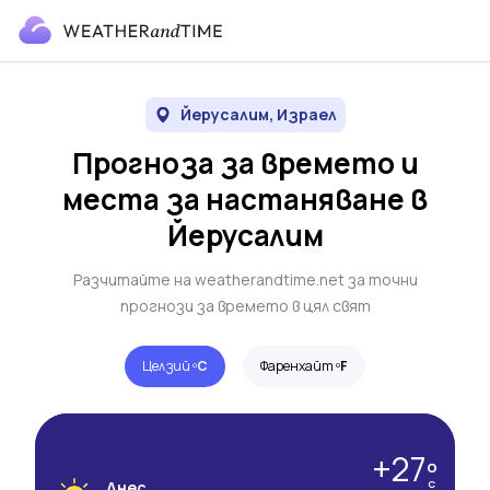
Йерусалим, Израел
Прогноза за времето и
места за настаняване в
Йерусалим
Разчитайте на weatherandtime.net за точни
прогнози за времето в цял свят
Целзий º
C
Фаренхайт º
F
+27º
Днес
C