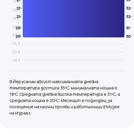
13.8
21º
32º
16.8
21º
32º
18.8
20.8
20º
31º
22.8
20º
30º
24.8
26.8
28.8
В Йерусалим август максималната дневна
температура достига 35ºC, минималната нощна е
18ºC. Средната дневна висока температура е 31ºC, а
средната нощна е 20ºC. Месецът е подходящ за
посещение на научни прояви и работилници в Музея
на Израел.