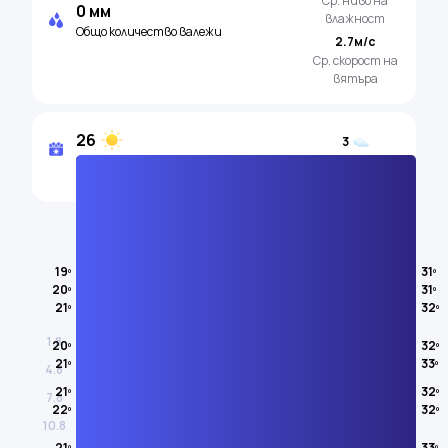
Ср. ниво на
0 мм
влажност
Общо количество валежи
2.7м/с
Ср. скорост на
вятъра
26
3
Слънчеви дни
Облачни дни
Температура на въздуха
19º
31º
20º
31º
АВГУСТ
21º
32º
1.8
20º
32º
21º
33º
4.8
21º
32º
7.8
22º
32º
10.8
21º
33º