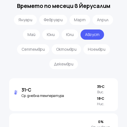
Времето по месеци в Йерусалим
Януари
Февруари
Март
Април
Май
Юни
Юли
Август
Септември
Октомври
Ноември
Декември
35ºC
31ºC
Вис.
Ср. дневна температура
18ºC
Нис.
0%