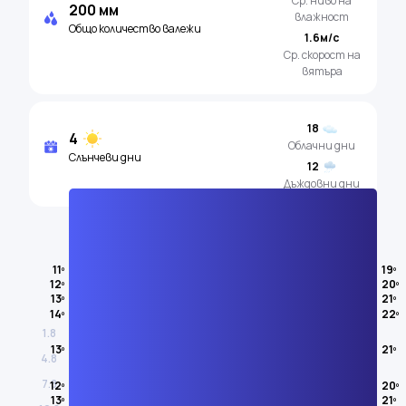
Ср. ниво на
200 мм
влажност
Общо количество валежи
1.6м/с
Ср. скорост на
вятъра
18
4
Облачни дни
Слънчеви дни
12
Дъждовни дни
Температура на въздуха
11º
19º
12º
20º
АВГУСТ
13º
21º
14º
22º
1.8
13º
21º
4.8
7.8
12º
20º
13º
21º