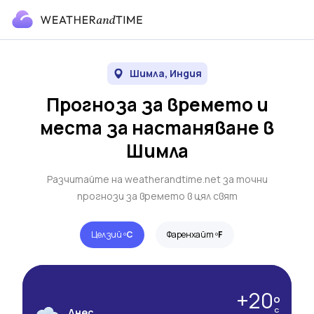
Шимла, Индия
Прогноза за времето и
места за настаняване в
Шимла
Разчитайте на weatherandtime.net за точни
прогнози за времето в цял свят
Целзий º
C
Фаренхайт º
F
+20º
Днес
C