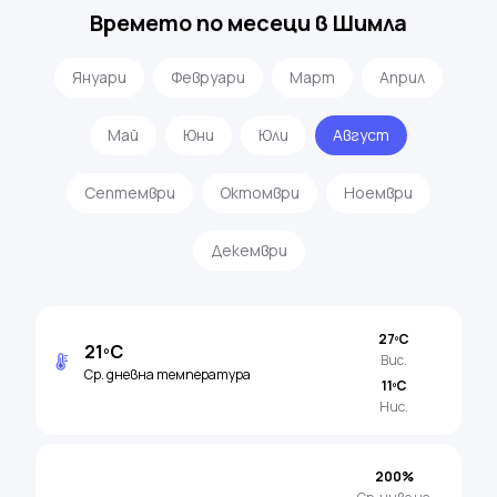
Времето по месеци в Шимла
Януари
Февруари
Март
Април
Май
Юни
Юли
Август
Септември
Октомври
Ноември
Декември
27ºC
21ºC
Вис.
Ср. дневна температура
11ºC
Нис.
200%