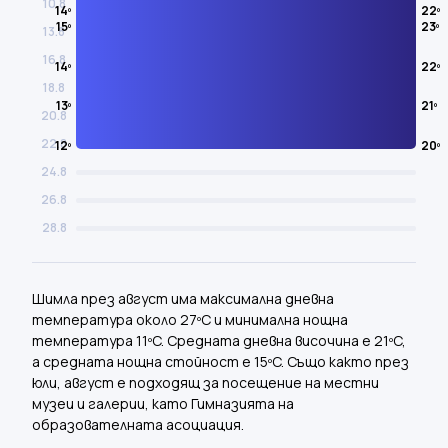
10.8
14º
22º
15º
23º
13.8
16.8
14º
22º
18.8
13º
21º
20.8
22.8
12º
20º
24.8
26.8
28.8
Шимла през август има максимална дневна
температура около 27ºC и минимална нощна
температура 11ºC. Средната дневна височина е 21ºC,
а средната нощна стойност е 15ºC. Също както през
юли, август е подходящ за посещение на местни
музеи и галерии, като Гимназията на
образователната асоциация.