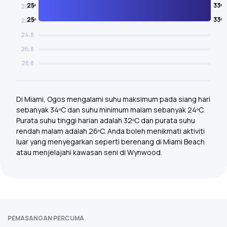
25º
33º
20.8
25º
33º
22.8
24.8
26.8
28.8
Di Miami, Ogos mengalami suhu maksimum pada siang hari
sebanyak 34ºC dan suhu minimum malam sebanyak 24ºC.
Purata suhu tinggi harian adalah 32ºC dan purata suhu
rendah malam adalah 26ºC. Anda boleh menikmati aktiviti
luar yang menyegarkan seperti berenang di Miami Beach
atau menjelajahi kawasan seni di Wynwood.
PEMASANGAN PERCUMA