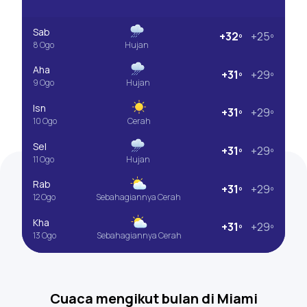
Sab
+32º
+25º
8 Ogo
Hujan
Aha
+31º
+29º
9 Ogo
Hujan
Isn
+31º
+29º
10 Ogo
Cerah
Sel
+31º
+29º
11 Ogo
Hujan
Rab
+31º
+29º
12 Ogo
Sebahagiannya Cerah
Kha
+31º
+29º
13 Ogo
Sebahagiannya Cerah
Cuaca mengikut bulan di Miami