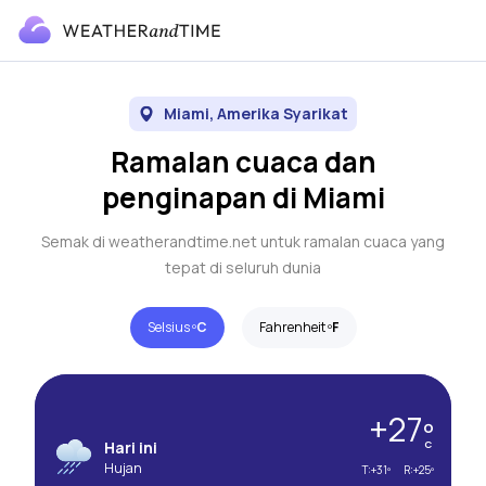
Miami, Amerika Syarikat
Ramalan cuaca dan
penginapan di Miami
Semak di weatherandtime.net untuk ramalan cuaca yang
tepat di seluruh dunia
Selsius º
C
Fahrenheit º
F
+27º
Hari ini
C
Hujan
T:
+31º
R:
+25º