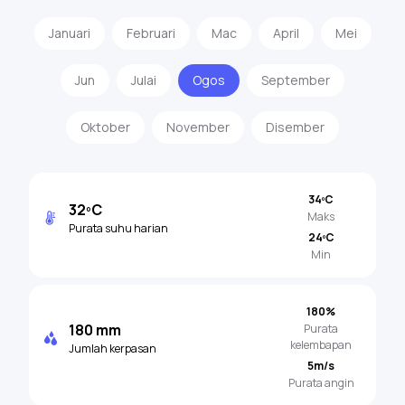
Januari
Februari
Mac
April
Mei
Jun
Julai
Ogos
September
Oktober
November
Disember
34ºC
32ºC
Maks
Purata suhu harian
24ºC
Min
180%
180 mm
Purata
kelembapan
Jumlah kerpasan
5m/s
Purata angin