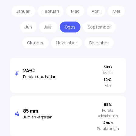
Januari
Februari
Mac
April
Mei
Jun
Julai
Ogos
September
Oktober
November
Disember
30ºC
24ºC
Maks
Purata suhu harian
10ºC
Min
85%
85 mm
Purata
kelembapan
Jumlah kerpasan
4m/s
Purata angin