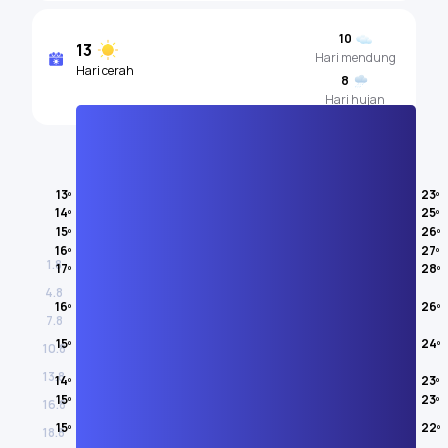
10
13
Hari mendung
Hari cerah
8
Hari hujan
Suhu udara
13º
23º
14º
25º
OGOS
15º
26º
16º
27º
1.8
17º
28º
4.8
16º
26º
7.8
15º
24º
10.8
13.8
14º
23º
15º
23º
16.8
15º
22º
18.8