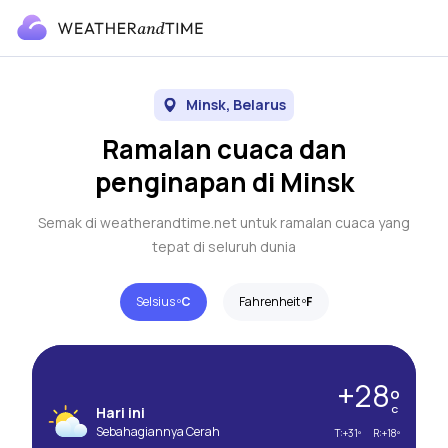
Minsk, Belarus
Ramalan cuaca dan
penginapan di Minsk
Semak di weatherandtime.net untuk ramalan cuaca yang
tepat di seluruh dunia
Selsius º
C
Fahrenheit º
F
+28º
Hari ini
C
Sebahagiannya Cerah
T:
+31º
R:
+18º