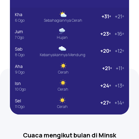
Kha
+31º
+21º
6 Ogo
Sebahagiannya Cerah
Jum
+23º
+16º
7 Ogo
Hujan
Sab
+20º
+12º
8 Ogo
Kebanyakannya Mendung
Aha
+21º
+11º
9 Ogo
Cerah
Isn
+24º
+13º
10 Ogo
Cerah
Sel
+27º
+14º
11 Ogo
Cerah
Cuaca mengikut bulan di Minsk