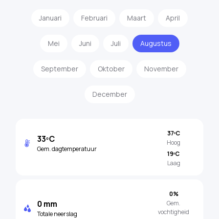
Januari
Februari
Maart
April
Mei
Juni
Juli
Augustus
September
Oktober
November
December
37ºC
33ºC
Hoog
Gem. dagtemperatuur
19ºC
Laag
0%
0 mm
Gem.
vochtigheid
Totale neerslag