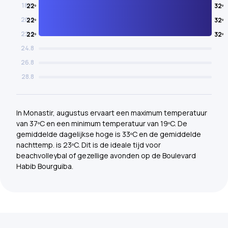
18.8
22º
32º
20.8
22º
32º
22.8
22º
32º
24.8
26.8
28.8
In Monastir, augustus ervaart een maximum temperatuur
van 37ºC en een minimum temperatuur van 19ºC. De
gemiddelde dagelijkse hoge is 33ºC en de gemiddelde
nachttemp. is 23ºC. Dit is de ideale tijd voor
beachvolleybal of gezellige avonden op de Boulevard
Habib Bourguiba.