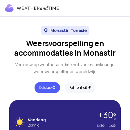
Monastir, Tunesië
Weersvoorspelling en
accommodaties in Monastir
Vertrouw op weatherandtime.net voor nauwkeurige
weersvoorspellingen wereldwijd
Celsius º
C
Fahrenheit º
F
+30º
Vandaag
C
Zonnig
H:
+30º
L:
+27º