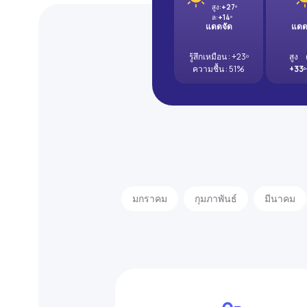
สูง:
+27º
ล:
+14º
แดดจัด
แดด
รู้สึกเหมือน : +23º
สูง
ความชื้น : 51%
+33º
มกราคม
กุมภาพันธ์
มีนาคม