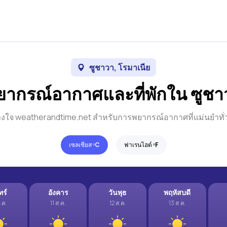
ซูชาวา, โรมาเนีย
ยากรณ์อากาศและที่พักใน ซูชา
างใจ weatherandtime.net สำหรับการพยากรณ์อากาศที่แม่นยำทั
เซลเซียส º
C
ฟาเรนไฮต์ º
F
ทร์
อังคาร
วันพุธ
พฤหัสบดี
.ค.
11 ส.ค.
12 ส.ค.
13 ส.ค.