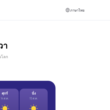
ภาษาไทย
วา
่วโลก
ศุกร์
นั่ง
14 ส.ค.
15 ส.ค.