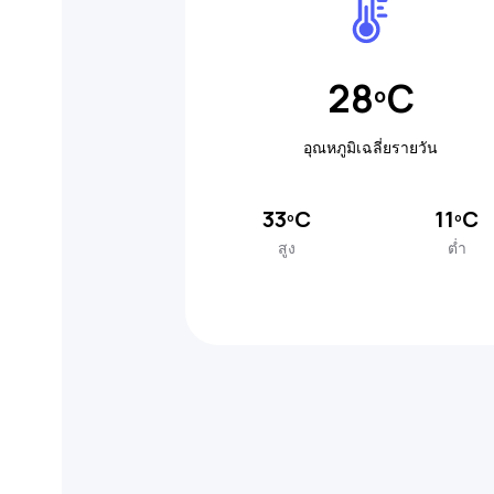
28ºC
อุณหภูมิเฉลี่ยรายวัน
33ºC
11ºC
สูง
ต่ำ