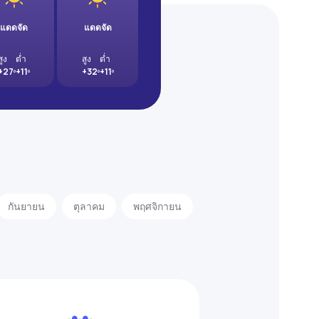
แดดจัด
แดดจัด
สูง
ต่ำ
สูง
ต่ำ
+27º
+11º
+32º
+11º
กันยายน
ตุลาคม
พฤศจิกายน