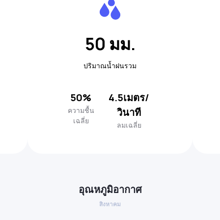
50 มม.
ปริมาณน้ำฝนรวม
50%
4.5เมตร/
ความชื้น
วินาที
เฉลี่ย
ลมเฉลี่ย
อุณหภูมิอากาศ
สิงหาคม