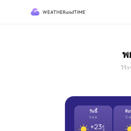
พ
ไว้ว
วันนี้
จัน
9 ส.ค.
10 ส
+23º
C