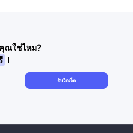
งคุณใช่ไหม?
ี
!
รับวิดเจ็ต