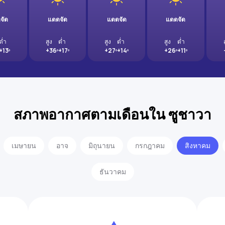
จัด
แดดจัด
แดดจัด
แดดจัด
ต่ำ
สูง
ต่ำ
สูง
ต่ำ
สูง
ต่ำ
+13º
+36º
+17º
+27º
+14º
+26º
+11º
สภาพอากาศตามเดือนใน ซูชาวา
เมษายน
อาจ
มิถุนายน
กรกฎาคม
สิงหาคม
ธันวาคม