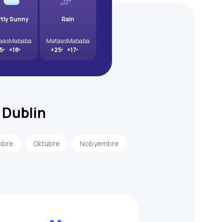
rtly Sunny
Rain
aas
Mababa
Mataas
Mababa
5º
+18º
+25º
+17º
 Dublin
mbre
Oktubre
Nobyembre