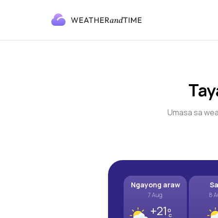
Tay
Umasa sa wea
Ngayong araw
S
7 Aug
8 
+21º
C