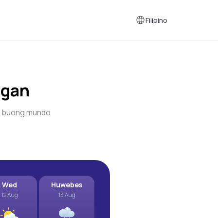
Filipino
agan
a buong mundo
Wed
Huwebes
12 Aug
13 Aug