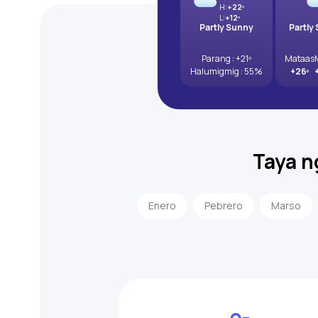
H:
+22º
L:
+12º
Partly Sunny
Partly
Parang : +21º
Mataas
Halumigmig : 55%
+26º
Taya n
Enero
Pebrero
Marso