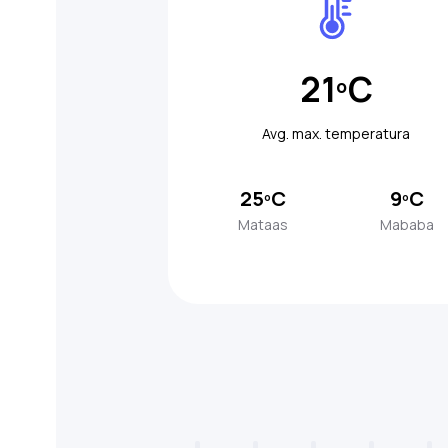
21ºC
Avg. max. temperatura
25ºC
9ºC
Mataas
Mababa