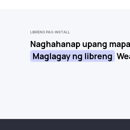
LIBRENG PAG-INSTALL
Naghahanap upang mapab
Maglagay ng libreng
Wea