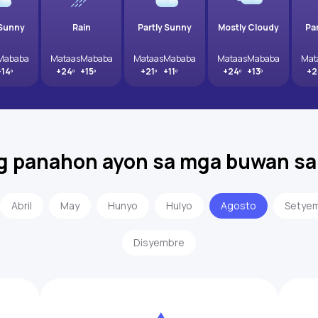
 Sunny
Rain
Partly Sunny
Mostly Cloudy
Pa
Mababa
Mataas
Mababa
Mataas
Mababa
Mataas
Mababa
Mat
+14º
+24º
+15º
+21º
+11º
+24º
+13º
+2
g panahon ayon sa mga buwan sa
Abril
May
Hunyo
Hulyo
Agosto
Setye
Disyembre