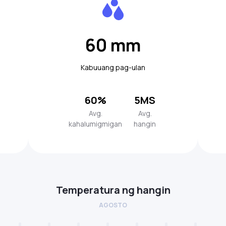
60 mm
Kabuuang pag-ulan
60%
5MS
Avg.
Avg.
kahalumigmigan
hangin
Temperatura ng hangin
AGOSTO