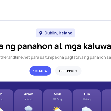
Dublin, Ireland
a ng panahon at mga kaluw
therandtime.net para sa tumpak na pagtataya ng panahon s
Celsius º
C
Fahrenheit º
F
ab
Araw
Mon
Tue
Aug
9 Aug
10 Aug
11 Aug